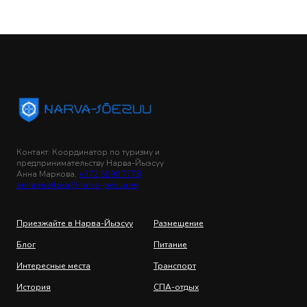
Контакт: Координатор по туризму и
предпринимательству Нарва-Йыэсуу
Анна Маркова,
+372 5199 7778
anna.markova@narva-joesuu.ee
Приезжайте в Нарва-Йыэсуу
Размещение
Блог
Питание
Интересные места
Транспорт
История
СПА-отдых