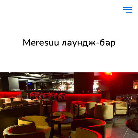
Главная
Питание
Meresuu лаундж-бар
/
/
Meresuu лаундж-бар