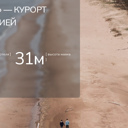
» — КУРОРТ
РИЕЙ
31м
отеля ]
[ высота маяка
]