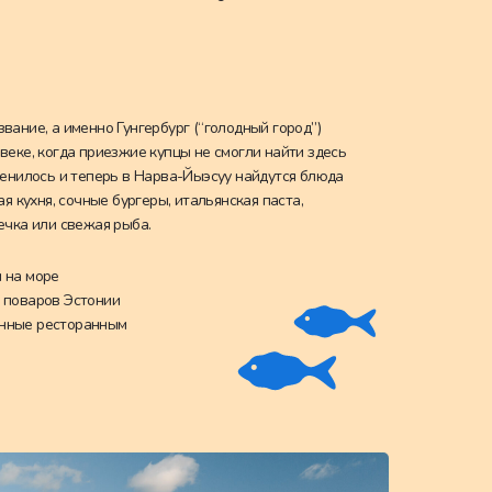
вание, а именно Гунгербург (“голодный город”)
веке, когда приезжие купцы не смогли найти здесь
менилось и теперь в Нарва-Йыэсуу найдутся блюда
ая кухня, сочные бургеры, итальянская паста,
ечка или свежая рыба.
 на море
 поваров Эстонии
енные ресторанным