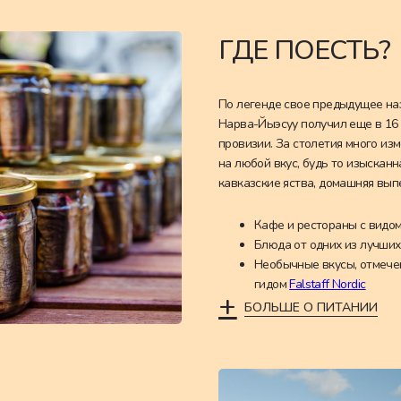
ГДЕ ПОЕСТЬ?
По легенде свое предыдущее наз
Нарва-Йыэсуу получил еще в 16 
провизии. За столетия много из
на любой вкус, будь то изысканн
кавказские яства, домашняя вып
Кафе и рестораны с видом
Блюда от одних из лучших
Необычные вкусы, отмеч
гидом
Falstaff Nordic
+
БОЛЬШЕ О ПИТАНИИ