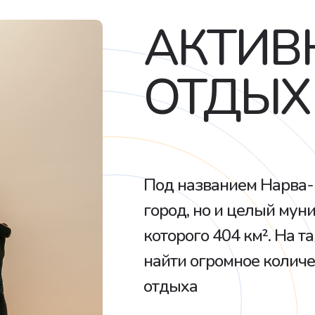
АКТИВ
ОТДЫХ
Под названием Нарва-
город, но и целый мун
которого 404 км². На 
найти огромное количе
отдыха