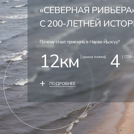
«СЕВЕРНАЯ РИВЬЕРА
С 200-ЛЕТНЕЙ ИСТО
Почему стоит приехать в Нарва-Йыэсуу?
12км
4
[ длина пляжа]
[ СПА-
+
ПОДРОБНЕЕ