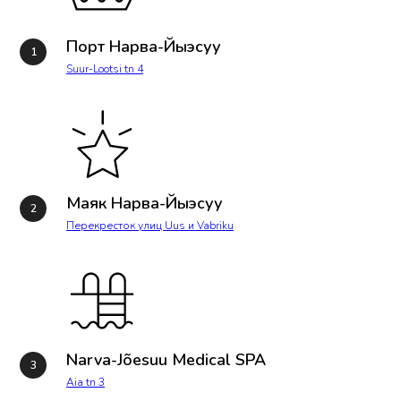
Порт Нарва-Йыэсуу
Suur-Lootsi tn 4
Маяк Нарва-Йыэсуу
Перекресток улиц Uus и Vabriku
Narva-Jõesuu Medical SPA
Aia tn 3