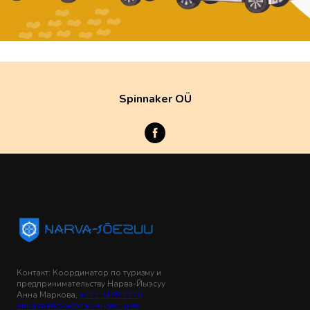
Spinnaker OÜ
Контакт: Координатор по туризму и
предпринимательству Нарва-Йыэсуу
Анна Маркова,
+372 5199 7778
anna.markova@narva-joesuu.ee