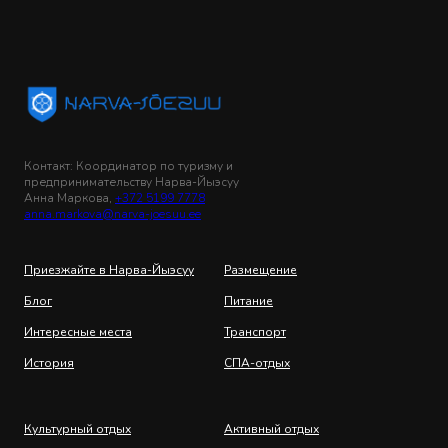
Контакт: Координатор по туризму и
предпринимательству Нарва-Йыэсуу
Анна Маркова,
+372 5199 7778
anna.markova@narva-joesuu.ee
Приезжайте в Нарва-Йыэсуу
Размещение
Блог
Питание
Интересные места
Транспорт
История
СПА-отдых
Культурный отдых
Активный отдых