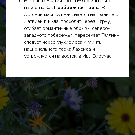
В странах Балтии тропа E9 официально
известна как
Прибрежная тропа
. В
Эстонии маршрут начинается на границе с
Латвией в Икла, проходит через Пярну,
огибает романтичные обрывы северо-
западного побережья, пересекает Таллинн,
следует через глухие леса и глинты
национального парка Лахемаа и
устремляется на восток, в Ида-Вирумаа.