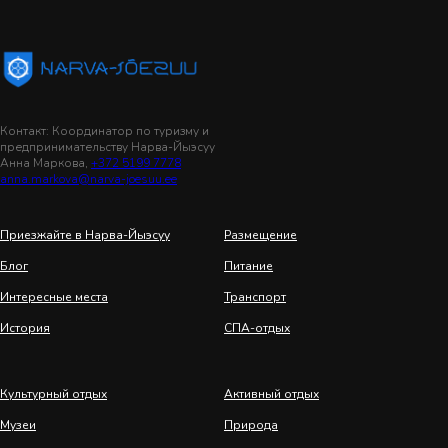
Контакт: Координатор по туризму и
предпринимательству Нарва-Йыэсуу
Анна Маркова,
+372 5199 7778
anna.markova@narva-joesuu.ee
Приезжайте в Нарва-Йыэсуу
Размещение
Блог
Питание
Интересные места
Транспорт
История
СПА-отдых
Культурный отдых
Активный отдых
Музеи
Природа