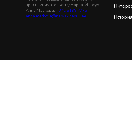
предпринимательству Нарва-Йыэсуу
Интерес
Анна Маркова,
+372 5199 7778
anna.markova@narva-joesuu.ee
Истори