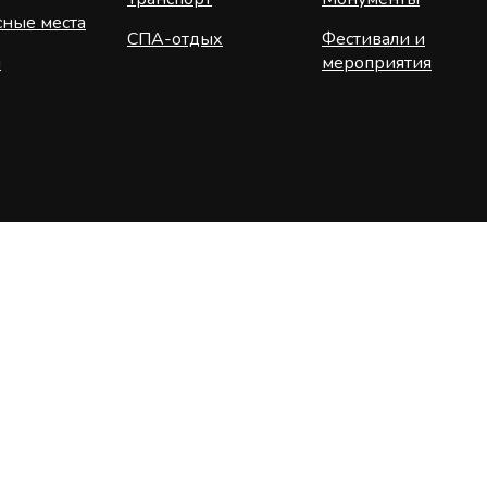
ные места
СПА-отдых
Фестивали и
я
мероприятия