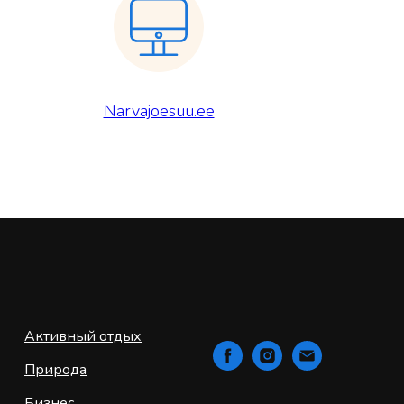
Narvajoesuu.ee
Активный отдых
Природа
Бизнес