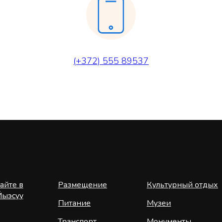
(+372) 555 89537
айте в
Размещение
Культурный отдых
Йыэсуу
Питание
Музеи
Транспорт
Монументы