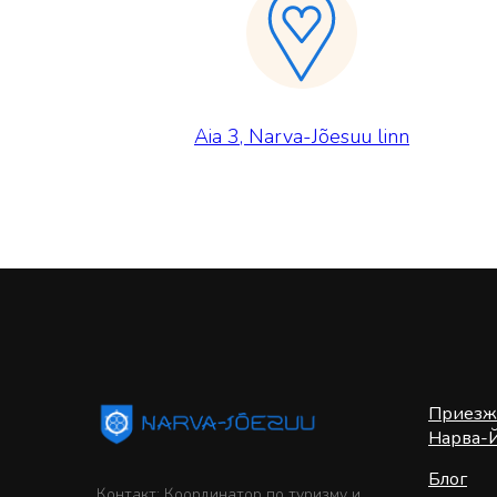
Aia 3, Narva-Jõesuu linn
Приезж
Нарва-
Блог
Контакт: Координатор по туризму и