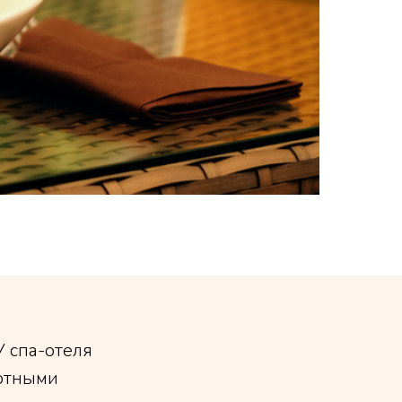
У спа-отеля
ортными