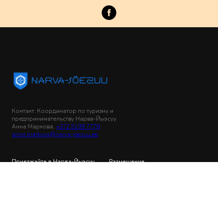
Контакт: Координатор по туризму и
предпринимательству Нарва-Йыэсуу
Анна Маркова,
+372 5199 7778
anna.markova@narva-joesuu.ee
Приезжайте в Нарва-Йыэсуу
Размещение
Блог
Питание
Интересные места
Транспорт
История
СПА-отдых