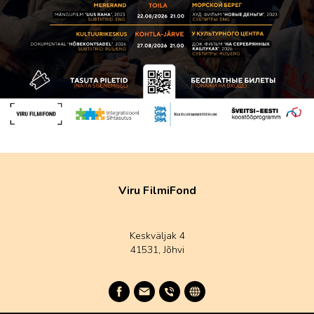
Viru FilmiFond
Keskväljak 4
41531, Jõhvi