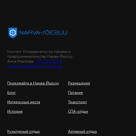
Контакт: Координатор по туризму и
предпринимательству Нарва-Йыэсуу
Анна Маркова,
+372 5199 7778
anna.markova@narva-joesuu.ee
Приезжайте в Нарва-Йыэсуу
Размещение
Блог
Питание
Интересные места
Транспорт
История
СПА-отдых
Культурный отдых
Активный отдых