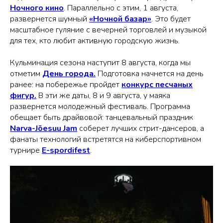
Ночного кино
. Параллельно с этим, 1 августа,
развернется шумный
«Ночной базар»
. Это будет
масштабное гуляние с вечерней торговлей и музыкой
для тех, кто любит активную городскую жизнь.
Кульминация сезона наступит 8 августа, когда мы
отметим
День города.
Подготовка начнется на день
ранее: на побережье пройдет
конкурс песчаных
фигур.
В эти же даты, 8 и 9 августа, у маяка
развернется молодежный фестиваль. Программа
обещает быть драйвовой: танцевальный праздник
Narva-Jõesuu Jam
соберет лучших стрит-дансеров, а
фанаты технологий встретятся на киберспортивном
турнире
E-spordifest
.