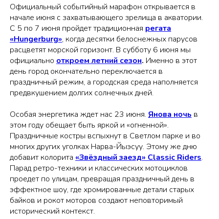
Официальный событийный марафон открывается в
начале июня с захватывающего зрелища в акватории.
С 5 по 7 июня пройдет традиционная
регата
«Hungerburg»
, когда десятки белоснежных парусов
расцветят морской горизонт. В субботу 6 июня мы
официально
откроем летний сезон
.
Именно в этот
день город окончательно переключается в
праздничный режим, а городская среда наполняется
предвкушением долгих солнечных дней.
Особая энергетика ждет нас 23 июня.
Янова ночь
в
этом году обещает быть яркой и «огненной».
Праздничные костры вспыхнут в Светлом парке и во
многих других уголках Нарва-Йыэсуу. Этому же дню
добавит колорита
«Звёздный заезд» Classic Riders
.
Парад ретро-техники и классических мотоциклов
проедет по улицам, превращая праздничный день в
эффектное шоу, где хромированные детали старых
байков и рокот моторов создают неповторимый
исторический контекст.