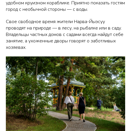
удобном круизном кораблике. Приятно показать гостям
город с необычной стороны — с воды.
Свое свободное время жители Нарва-Йыэсуу
проводят на природе — в лесу, на рыбалке или в саду.
Владельцы частных домов с садами всегда найдут себе
занятие, а ухоженные дворы говорят о заботливых
хозяевах.