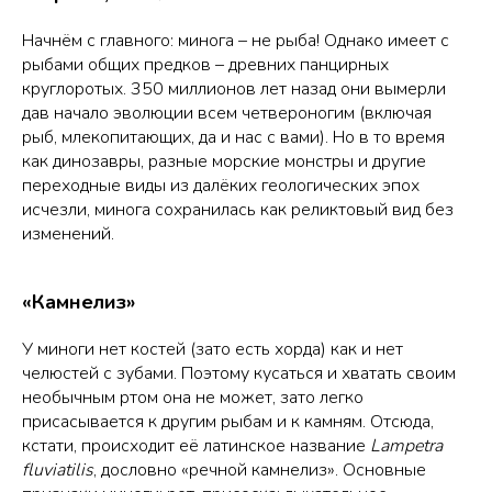
Начнём с главного: минога – не рыба! Однако имеет с
рыбами общих предков – древних панцирных
круглоротых. 350 миллионов лет назад они вымерли
дав начало эволюции всем четвероногим (включая
рыб, млекопитающих, да и нас с вами). Но в то время
как динозавры, разные морские монстры и другие
переходные виды из далёких геологических эпох
исчезли, минога сохранилась как реликтовый вид без
изменений.
«Камнелиз»
У миноги нет костей (зато есть хорда) как и нет
челюстей с зубами. Поэтому кусаться и хватать своим
необычным ртом она не может, зато легко
присасывается к другим рыбам и к камням. Отсюда,
кстати, происходит её латинское название
Lampetra
fluviatilis
, дословно «речной камнелиз». Основные