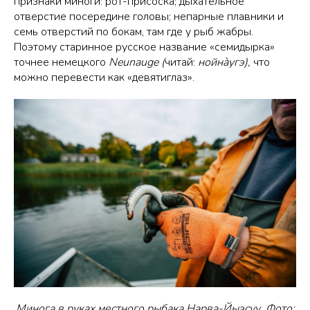
признаки миноги: рот-присоска; дыхательное
отверстие посередине головы; непарные плавники и
семь отверстий по бокам, там где у рыб жабры.
Поэтому старинное русское название «семидырка»
точнее немецкого
Neunauge (
читай:
нойнàугэ),
что
можно перевести как «девятиглаз».
Минога в руках местного рыбака Нарва-Йыэсуу. Фото: