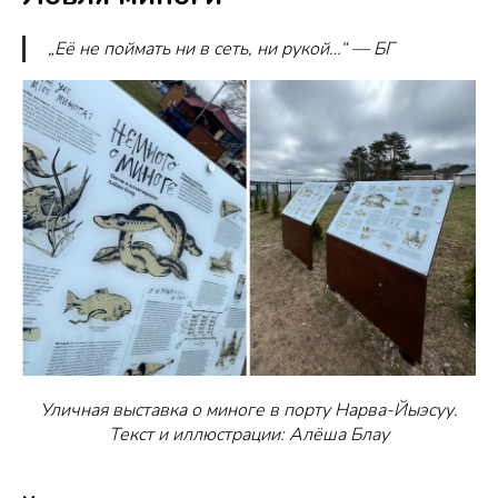
„Её не поймать ни в сеть, ни рукой…“ — БГ
Уличная выставка о миноге в порту Нарва-Йыэсуу.
Текст и иллюстрации: Алёша Блау