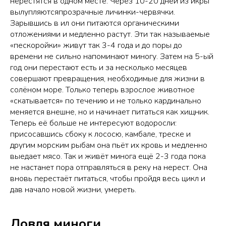
нерестятся в одном месте. Через 10-20 дней из икры
вылупляютсяпрозрачные личинки-червячки.
Зарывшись в ил они питаются органическими
отложениями и медленно растут. Эти так называемые
«пескоройки» живут так 3-4 года и до поры до
времени не сильно напоминают миногу. Затем на 5-ый
год они перестают есть и за несколько месяцев
совершают превращения, необходимые для жизни в
солёном море. Только теперь взрослое животное
«скатывается» по течению и не только кардинально
меняется внешне, но и начинает питаться как хищник.
Теперь её больше не интересуют водоросли:
присосавшись сбоку к лососю, камбале, треске и
другим морским рыбам она пьёт их кровь и медленно
выедает мясо. Так и живёт минога ещё 2-3 года пока
не настанет пора отправляться в реку на нерест. Она
вновь перестаёт питаться, чтобы пройдя весь цикл и
дав начало новой жизни, умереть.
Ловля миноги