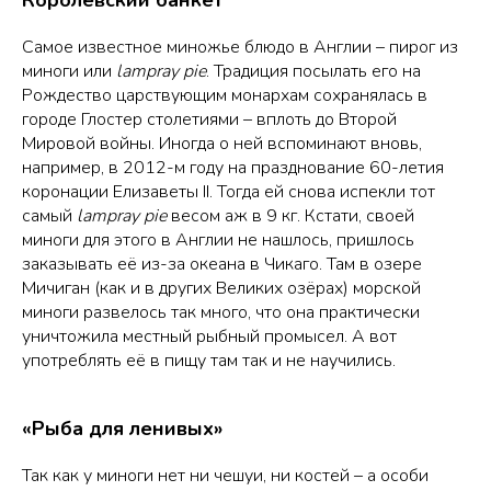
Самое известное миножье блюдо в Англии – пирог из
миноги или
lampray pie
. Традиция посылать его на
Рождество царствующим монархам сохранялась в
городе Глостер столетиями – вплоть до Второй
Мировой войны. Иногда о ней вспоминают вновь,
например, в 2012-м году на празднование 60-летия
коронации Елизаветы II. Тогда ей снова испекли тот
самый
lampray pie
весом аж в 9 кг. Кстати, своей
миноги для этого в Англии не нашлось, пришлось
заказывать её из-за океана в Чикаго. Там в озере
Мичиган (как и в других Великих озёрах) морской
миноги развелось так много, что она практически
уничтожила местный рыбный промысел. А вот
употреблять её в пищу там так и не научились.
«Рыба для ленивых»
Так как у миноги нет ни чешуи, ни костей – а особи