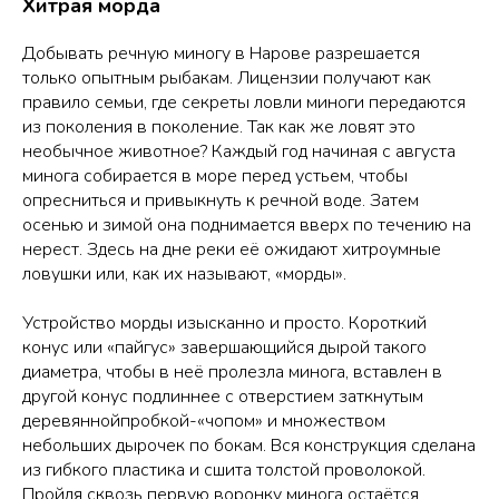
Хитрая морда
Добывать речную миногу в Нарове разрешается
только опытным рыбакам. Лицензии получают как
правило семьи, где секреты ловли миноги передаются
из поколения в поколение. Так как же ловят это
необычное животное? Каждый год начиная с августа
минога собирается в море перед устьем, чтобы
опресниться и привыкнуть к речной воде. Затем
осенью и зимой она поднимается вверх по течению на
нерест. Здесь на дне реки её ожидают хитроумные
ловушки или, как их называют, «морды».
Устройство морды изысканно и просто. Короткий
конус или «пайгус» завершающийся дырой такого
диаметра, чтобы в неё пролезла минога, вставлен в
другой конус подлиннее с отверстием заткнутым
деревяннойпробкой-«чопом» и множеством
небольших дырочек по бокам. Вся конструкция сделана
из гибкого пластика и сшита толстой проволокой.
Пройдя сквозь первую воронку минога остаётся