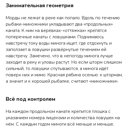
Занимательная геометрия
Морды не лежат в реке как попало. Вдоль по течению
рыбаки-миножники укладывают два «продольных»
каната. К ним на верёвках-«оттяжках» крепятся
поперечные канаты с ловушками. Поднимаюсь
навстречу току воды минога ищет, где отдохнуть и
заползает в ловушки развёрнутые течением ей
навстречу. Замечено, что в непогоду минога лучше
заходит в реку и уловы растут. Но если шторм слишком
сильный, то ловушки спутываются, а минога идёт
поверх них и мимо. Красная рябина осенью: к штормам,
а значит и к хорошей рыбалке, считают «миножники».
Всё под контролем
На каждом продольном канате крепится плошка с
указанием номера лицензии и количества ловушек на
нём. С каждым годом миноги всё меньше и меньше,