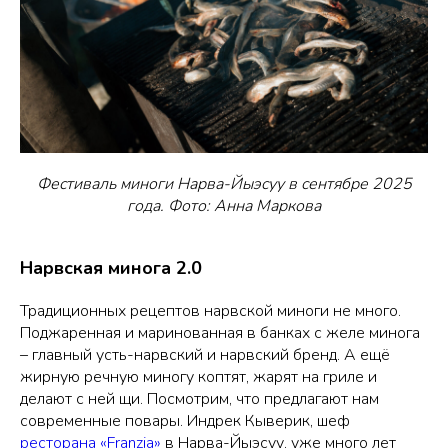
Фестиваль миноги Нарва-Йыэсуу в сентябре 2025
года. Фото: Анна Маркова
Нарвская минога 2.0
Традиционных рецептов нарвской миноги не много.
Поджаренная и маринованная в банках с желе минога
– главный усть-нарвский и нарвский бренд. А ещё
жирную речную миногу коптят, жарят на гриле и
делают с ней щи. Посмотрим, что предлагают нам
современные повары. Индрек Кыверик, шеф
ресторана «Franzia»
в Нарва-Йыэсуу, уже много лет