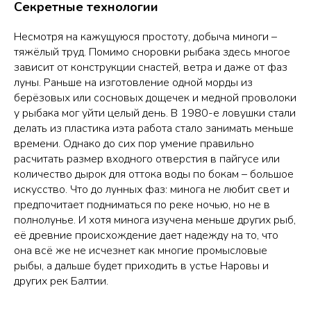
Секретные технологии
Несмотря на кажущуюся простоту, добыча миноги –
тяжёлый труд. Помимо сноровки рыбака здесь многое
зависит от конструкции снастей, ветра и даже от фаз
луны. Раньше на изготовление одной морды из
берёзовых или сосновых дощечек и медной проволоки
у рыбака мог уйти целый день. В 1980-е ловушки стали
делать из пластика иэта работа стало занимать меньше
времени. Однако до сих пор умение правильно
расчитать размер входного отверстия в пайгусе или
количество дырок для оттока воды по бокам – большое
искусство. Что до лунных фаз: минога не любит свет и
предпочитает подниматься по реке ночью, но не в
полнолунье. И хотя минога изучена меньше других рыб,
её древние происхождение дает надежду на то, что
она всё же не исчезнет как многие промысловые
рыбы, а дальше будет приходить в устье Нарoвы и
других рек Балтии.