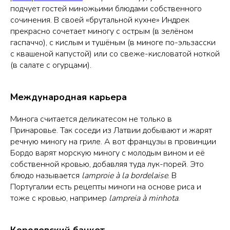
подчует гостей миножьими блюдами собственного
сочинения. В своей «брутальной кухне» Индрек
прекрасно сочетает миногу с острым (в зелёном
гаспаччо), с кислым и тушёным (в миноге по-эльзасски
с квашеной капустой) или со свеже-кисловатой ноткой
(в салате с огурцами).
Международная карьера
Минога считается деликатесом не только в
Принаровье. Так соседи из Латвии добывают и жарят
речную миногу на гриле. А вот французы в провинции
Бордо варят морскую миногу с молодым вином и её
собственной кровью, добавляя туда лук-порей. Это
блюдо называется
lamproie à la bordelaise
. В
Португалии есть рецепты миноги на основе риса и
тоже с кровью, например
lampreia
à minhota
.
Королевский банкет